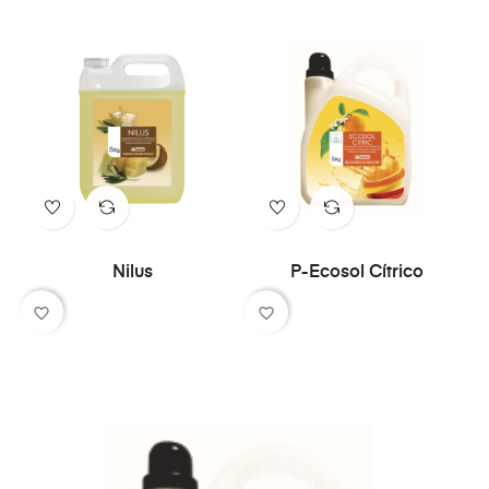
Nilus
P-Ecosol Cítrico
favorite_border
favorite_border