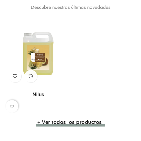
Descubre nuestras últimas novedades
Nilus
favorite_border
+ Ver todos los productos